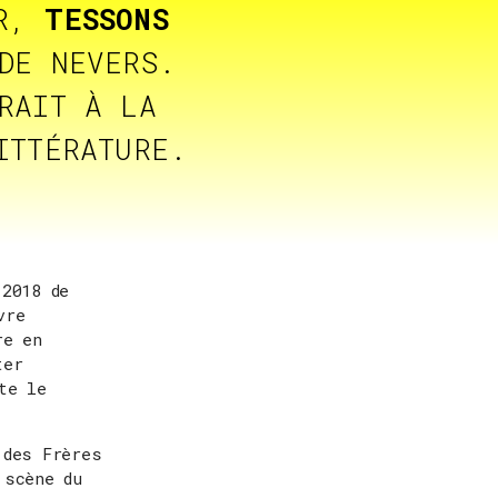
ER,
TESSONS
DE NEVERS.
RAIT À LA
ITTÉRATURE.
 2018 de
vre
re en
ter
te le
 des Frères
 scène du