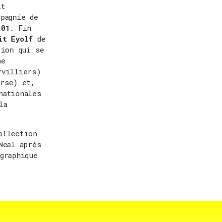
lt
mpagnie de
 01
. Fin
it Eyolf
de
tion qui se
he
rvilliers)
orse) et,
nationales
la
llection
Neal après
graphique