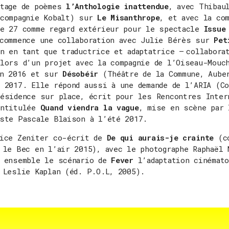
ntage de poèmes
l’Anthologie inattendue
, avec Thibau
(compagnie Kobalt) sur
Le Misanthrope
, et avec la co
e 27 comme regard extérieur pour le spectacle
Issue
 commence une collaboration avec Julie Bérès sur
Pet
n en tant que traductrice et adaptatrice – collabora
lors d’un projet avec la compagnie de l’Oiseau-Mouc
en 2016 et sur
Désobéir
(Théâtre de la Commune, Aube
 2017. Elle répond aussi à une demande de l’ARIA (C
ésidence sur place, écrit pour les Rencontres Inter
intitulée
Quand viendra la vague
, mise en scène par 
iste Pascale Blaison à l’été 2017.
lice Zeniter co-écrit de
De qui aurais-je crainte
(co
 le Bec en l’air 2015), avec le photographe Raphaël 
t ensemble le scénario de
Fever
l’adaptation cinémato
 Leslie Kaplan (éd. P.O.L, 2005).