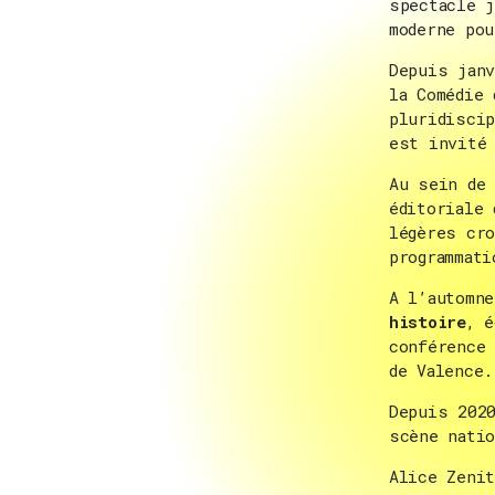
spectacle 
moderne pou
Depuis janv
la Comédie 
pluridiscip
est invité 
Au sein de 
éditoriale
légères cro
programmati
A l’automn
histoire
, é
conférence 
de Valence.
Depuis 2020
scène natio
Alice Zenit