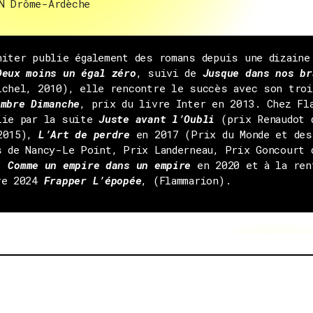
N Drôme-Ardèche
niter publie également des romans depuis une dizaine
Deux moins un égal zéro
, suivi de
Jusque dans nos br
ichel, 2010), elle rencontre le succès avec son tro
ombre Dimanche
, prix du livre Inter en 2013. Chez Fl
lie par la suite
Juste avant l’Oubli
(prix Renaudot 
2015),
L’Art de perdre
en 2017 (Prix du Monde et des
s de Nancy-Le Point, Prix Landerneau, Prix Goncourt 
),
Comme un empire dans un empire
en 2020 et à la ren
re 2024
Frapper L’épopée
, (Flammarion).