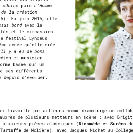
f cOurse
puis
L’Homme
 de la création
15). En juin 2015, elle
ssus bord
avec la
ntès et le circassien
le festival Lyncéus
ême année qu’elle crée
e
Il y a eu de bons
dien et musicien
forme basée sur un
de ses différents
é depuis d’évoluer.
er travaille par ailleurs comme dramaturge ou collab
 auprès de plusieurs metteurs en scène : avec Brigit
r plusieurs pièces classiques (
Nicomède et Suréna
d
Tartuffe
de Molière), avec Jacques Nichet au Collège