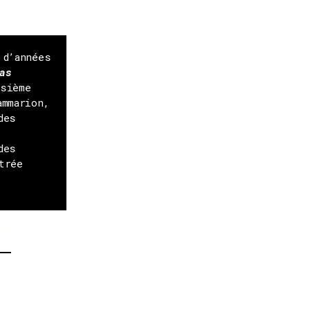
 d’années
as
isième
ammarion,
des
des
trée