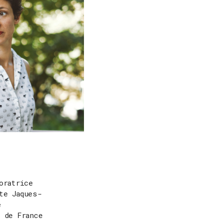
oratrice
te Jaques-
e
 de France