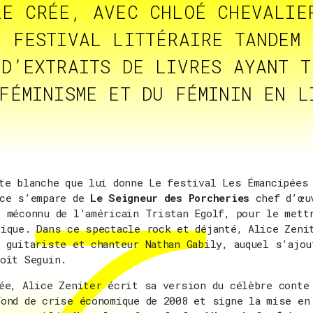
LE CRÉE, AVEC CHLOÉ CHEVALI
 FESTIVAL LITTÉRAIRE TANDEM 
D’EXTRAITS DE LIVRES AYANT T
FÉMINISME ET DU FÉMININ EN L
te blanche que lui donne Le festival Les Émancipées
ice s’empare de
Le Seigneur des Porcheries
chef d’œu
 méconnu de l’américain Tristan Egolf, pour le mett
ique. Dans ce spectacle rock et déjanté, Alice Zeni
 guitariste et chanteur Nathan Gabily, auquel s’ajou
oît Seguin.
ée, Alice Zeniter écrit sa version du célèbre conte
ond de crise économique de 2008 et signe la mise en