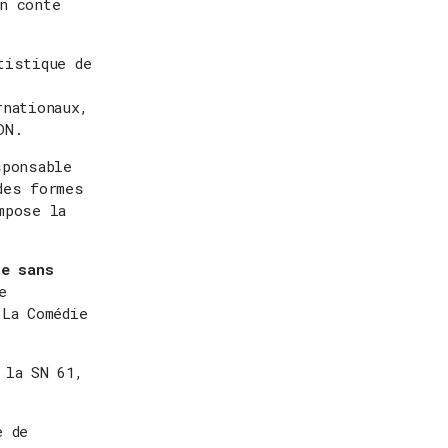
n conte
tistique de
rnationaux,
DN.
sponsable
des formes
mpose la
le sans
e
 La Comédie
 la SN 61,
e de