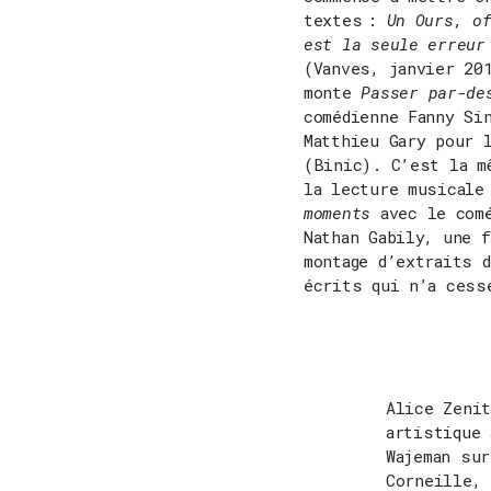
textes :
Un Ours, o
est la seule erreur
(Vanves, janvier 20
monte
Passer par-de
comédienne Fanny Si
Matthieu Gary pour 
(Binic). C’est la m
la lecture musical
moments
avec le comé
Nathan Gabily, une 
montage d’extraits 
écrits qui n’a cess
Alice Zenit
artistique
Wajeman su
Corneille,