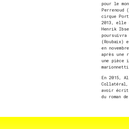
pour le mo
Perrenoud 
cirque Port
2013, elle
Henrik Ibse
poursuivra 
(Roubaix) 
en novembre
après une r
une pièce 
marionnett
En 2015, A
Collatéral,
avoir écri
du roman de