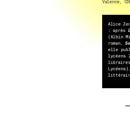
Valence, CD
Alice Ze
: après
(Albin M
roman,
S
elle pub
lycéens 
libraire
Lycéens
littérai