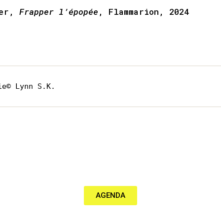
ter,
Frapper l’épopée
, Flammarion, 2024
ie© Lynn S.K.
AGENDA