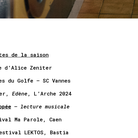
tes de la saison
e d’Alice Zeniter
es du Golfe – SC Vannes
ter,
Edène
, L’Arche 2024
opée
– lecture musicale
ival Ma Parole, Caen
estival LEKTOS, Bastia