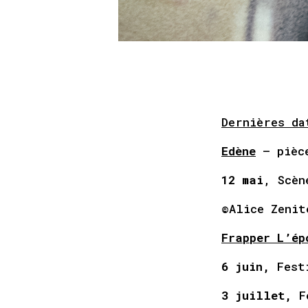
Dernières da
Edène
– pièc
12 mai
, Scèn
©Alice Zeni
Frapper L’ép
6 juin,
Fest
3 juillet,
F